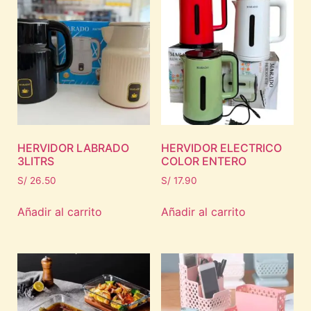
HERVIDOR LABRADO
HERVIDOR ELECTRICO
3LITRS
COLOR ENTERO
S/
26.50
S/
17.90
Añadir al carrito
Añadir al carrito