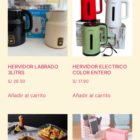
HERVIDOR LABRADO
HERVIDOR ELECTRICO
3LITRS
COLOR ENTERO
S/
26.50
S/
17.90
Añadir al carrito
Añadir al carrito