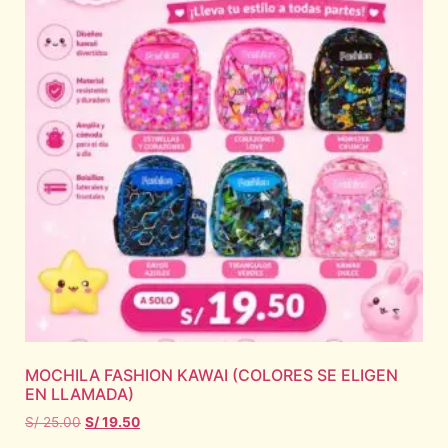
MOCHILA FASHION KAWAI (COLORES SE ELIGEN
EN LLAMADA)
S/
25.00
S/
19.50