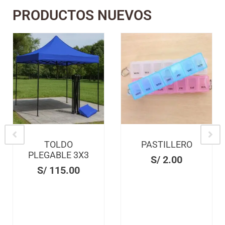
PRODUCTOS NUEVOS
TOLDO
PASTILLERO
Z
LEGABLE 3X3
S/
2.00
P
S/
115.00
S