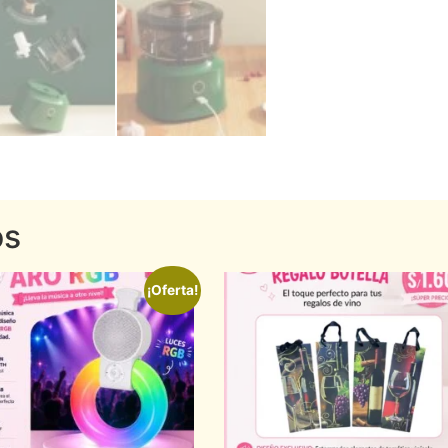
os
¡Oferta!