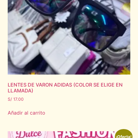
LENTES DE VARON ADIDAS (COLOR SE ELIGE EN
LLAMADA)
S/
17.00
Añadir al carrito
¡Oferta!