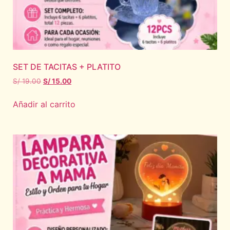
SET DE TACITAS + PLATITO
S/
19.00
S/
15.00
Añadir al carrito