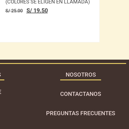
(COLORES SE ELIGEN EN LLAMADA)
ORE
S/
19.50
S/
25.00
S/
8.
S
NOSOTROS
E
CONTACTANOS
PREGUNTAS FRECUENTES