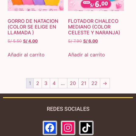
GORRO DE NATACION
FLOTADOR CHALECO
(COLOR SE ELIGE EN
MEDIANO (COLOR
LLAMADA )
CELESTE Y NARANJA)
S/
5.50
S/
4.00
S/
7.90
S/
6.00
Añadir al carrito
Añadir al carrito
1
2
3
4
…
20
21
22
→
REDES SOCIALES